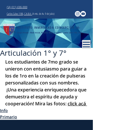
(54) (011) 4306-0000
Carlos Calvo 1186, C.A.B.A.
(A mts. de Av. 9 de Julio)
INSTITUTO INMACULADA CONCEPCIÓN
(A-
183)
Colegio Privado - Nivel Inicial, Primario, Medio y Superior - Carlos Calvo 1186, CABA
Articulación 1° y 7°
Los estudiantes de 7mo grado se 
unieron con entusiasmo para guiar a 
los de 1ro en la creación de pulseras 
personalizadas con sus nombres. 
 ¡Una experiencia enriquecedora que 
demuestra el espíritu de ayuda y 
cooperación! Mira las fotos: 
click acá 
Info
Primario