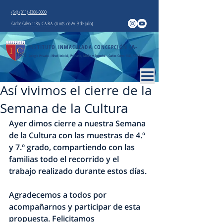
(54) (011) 4306-0000
Carlos Calvo 1186, C.A.B.A.
(A mts. de Av. 9 de Julio)
INSTITUTO INMACULADA CONCEPCIÓN
(A-
183)
Colegio Privado - Nivel Inicial, Primario, Medio y Superior - Carlos Calvo 1186, CABA
Así vivimos el cierre de la
Semana de la Cultura
Ayer dimos cierre a nuestra Semana 
de la Cultura con las muestras de 4.º 
y 7.º grado, compartiendo con las 
familias todo el recorrido y el 
trabajo realizado durante estos días.
Agradecemos a todos por 
acompañarnos y participar de esta 
propuesta. Felicitamos 