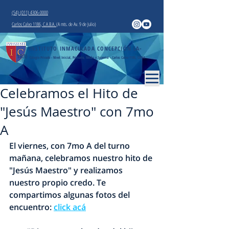
(54) (011) 4306-0000
Carlos Calvo 1186, C.A.B.A.
(A mts. de Av. 9 de Julio)
INSTITUTO INMACULADA CONCEPCIÓN
(A-
183)
Colegio Privado - Nivel Inicial, Primario, Medio y Superior - Carlos Calvo 1186, CABA
Celebramos el Hito de
"Jesús Maestro" con 7mo
A
El viernes, con 7mo A del turno 
mañana, celebramos nuestro hito de 
"
Jesús Maestro
" y realizamos 
nuestro propio credo. Te 
compartimos algunas fotos del 
encuentro: 
click acá