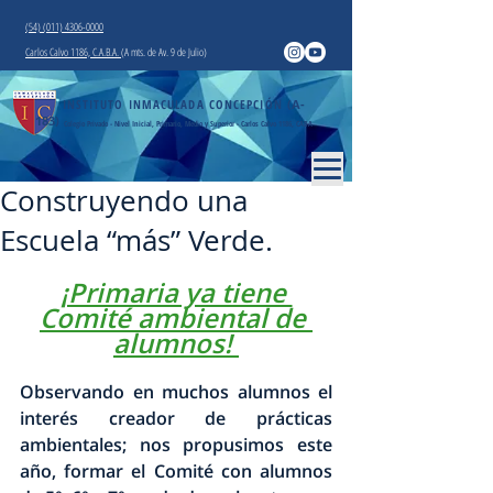
(54) (011) 4306-0000
Carlos Calvo 1186, C.A.B.A.
(A mts. de Av. 9 de Julio)
INSTITUTO INMACULADA CONCEPCIÓN
(A-
183)
Colegio Privado - Nivel Inicial, Primario, Medio y Superior - Carlos Calvo 1186, CABA
Construyendo una
Escuela “más” Verde.
¡Primaria ya tiene 
Comité ambiental de 
alumnos! 
Observando en muchos alumnos el 
interés creador de prácticas 
ambientales; nos propusimos este 
año, formar el Comité con alumnos 