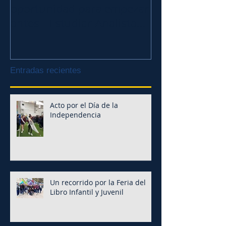
oportunidad para empezar
de la Caridad!
antes - Estudiar Analista
de Sistemas
Entradas recientes
Acto por el Día de la
Independencia
Un recorrido por la Feria del
Libro Infantil y Juvenil