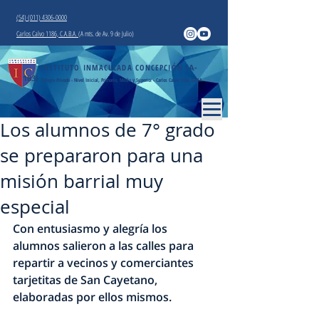
(54) (011) 4306-0000
Carlos Calvo 1186, C.A.B.A.
(A mts. de Av. 9 de Julio)
INSTITUTO INMACULADA CONCEPCIÓN
(A-
183)
Colegio Privado - Nivel Inicial, Primario, Medio y Superior - Carlos Calvo 1186, CABA
Los alumnos de 7° grado
se prepararon para una
misión barrial muy
especial
Con entusiasmo y alegría los 
alumnos salieron a las calles para 
repartir a vecinos y comerciantes 
tarjetitas de San Cayetano
, 
elaboradas por ellos mismos.