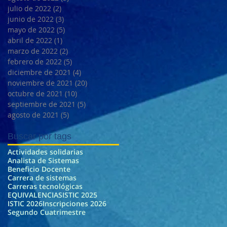
julio de 2022
(2)
2 entradas
junio de 2022
(3)
3 entradas
mayo de 2022
(5)
5 entradas
abril de 2022
(1)
1 entrada
marzo de 2022
(2)
2 entradas
febrero de 2022
(5)
5 entradas
diciembre de 2021
(4)
4 entradas
noviembre de 2021
(20)
20 entradas
octubre de 2021
(10)
10 entradas
septiembre de 2021
(5)
5 entradas
agosto de 2021
(5)
5 entradas
Buscar por tags
Actividades solidarias
Analista de Sistemas
Beneficio Docente
Carrera de sistemas
Carreras tecnológicas
EQUIVALENCIAS
ISTIC 2025
ISTIC 2026
Inscripciones 2026
Segundo Cuatrimestre