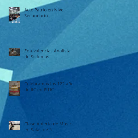
Acto Patrio en Nivel
Secundario
Equivalencias Analista
de Sistemas
Celebramos los 122 años
de IIC en ISTIC
Clase Abierta de Música
en Salas de 5