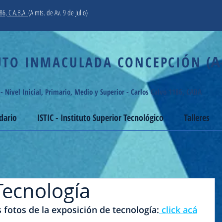
86, C.A.B.A.
(A mts. de Av. 9 de Julio)
O INMACULADA CONCEPCIÓN
(A
 - Nivel Inicial, Primario, Medio y Superior - Carlos Calvo 1186, CABA
dario
ISTIC - Instituto Superior Tecnológico
Talleres
Tecnología
fotos de la exposición de tecnología:
 click acá