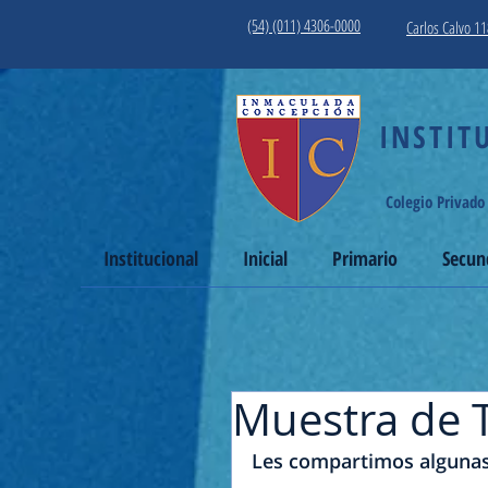
(54) (011) 4306-0000
Carlos Calvo 11
INSTITUT
Colegio Privado
Institucional
Inicial
Primario
Secun
Muestra de 
Les compartimos algunas 