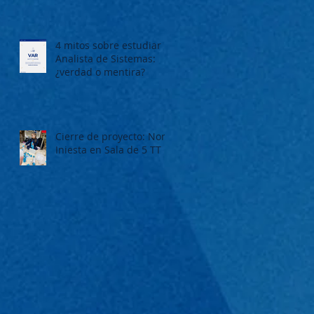
4 mitos sobre estudiar
Analista de Sistemas:
¿verdad o mentira?
Cierre de proyecto: Nora
Iniesta en Sala de 5 TT