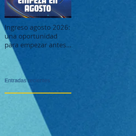
Ingreso agosto 2026:
Este viernes 29/5:
una oportunidad
¡Noche de la Caridad
para empezar antes -
Estudiar Analista de
Sistemas
Entradas recientes