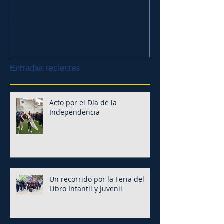
oportunidad para empezar
de la Caridad!
antes - Estudiar Analista
de Sistemas
Entradas recientes
Acto por el Día de la
Independencia
Un recorrido por la Feria del
Libro Infantil y Juvenil