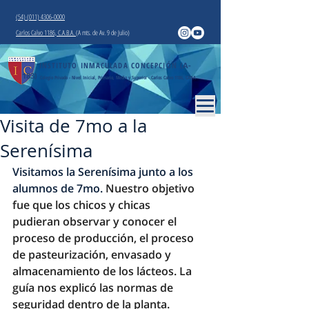
(54) (011) 4306-0000
Carlos Calvo 1186, C.A.B.A.
(A mts. de Av. 9 de Julio)
INSTITUTO INMACULADA CONCEPCIÓN
(A-
183)
Colegio Privado - Nivel Inicial, Primario, Medio y Superior - Carlos Calvo 1186, CABA
Visita de 7mo a la
Serenísima
Visitamos la Serenísima junto a los 
alumnos de 7mo. 
Nuestro objetivo 
fue que los chicos y chicas 
pudieran observar y conocer el 
proceso de producción, el proceso 
de pasteurización, envasado y 
almacenamiento de los lácteos. La 
guía nos explicó las normas de 
seguridad dentro de la planta. 