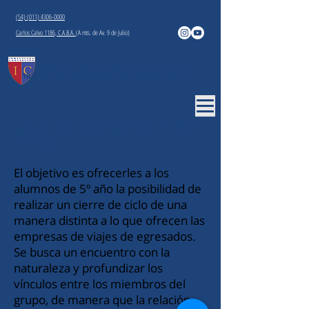
(54) (011) 4306-0000
Carlos Calvo 1186, C.A.B.A.
(A mts. de Av. 9 de Julio)
INSTITUTO INMACULADA CONCEPCIÓN
(A-
183)
Colegio Privado - Nivel Inicial, Primario, Medio y Superior - Carlos Calvo 1186, CABA
VIAJE DE CIERRE DE CICLO -
5º AÑO
El objetivo es ofrecerles a los
alumnos de 5º año la posibilidad de
realizar un cierre de ciclo de una
manera distinta a lo que ofrecen las
empresas de viajes de egresados.
Se busca un encuentro con la
naturaleza y profundizar los
vínculos entre los miembros del
grupo, de manera que la relación