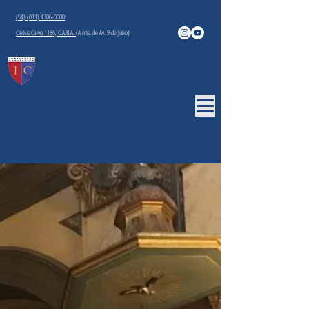
(54) (011) 4306-0000
Carlos Calvo 1186, C.A.B.A.
(A mts. de Av. 9 de Julio)
INSTITUTO INMACULADA CONCEPCIÓN
(A-
183)
Colegio Privado - Nivel Inicial, Primario, Medio y Superior - Carlos Calvo 1186, CABA
Novedades IIC