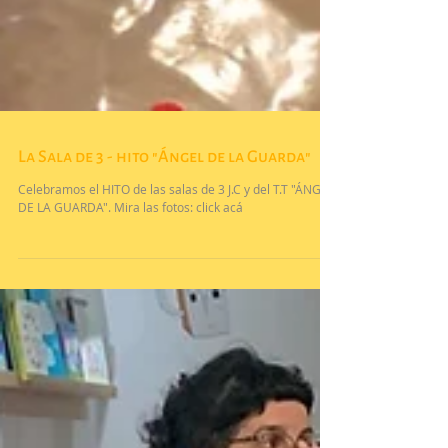
La Sala de 3 - hito "Ángel de la Guarda"
Celebramos el HITO de las salas de 3 J.C y del T.T "ÁNGEL
DE LA GUARDA". Mira las fotos: click acá