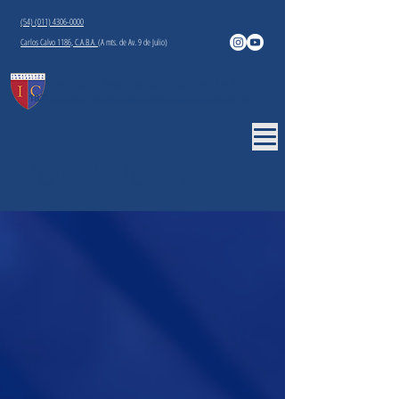
(54) (011) 4306-0000
Carlos Calvo 1186, C.A.B.A.
(A mts. de Av. 9 de Julio)
INSTITUTO INMACULADA CONCEPCIÓN
(A-
183)
Colegio Privado - Nivel Inicial, Primario, Medio y Superior - Carlos Calvo 1186, CABA
Novedades IIC