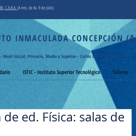
86, C.A.B.A.
(A mts. de Av. 9 de Julio)
O INMACULADA CONCEPCIÓN
(A
 - Nivel Inicial, Primario, Medio y Superior - Carlos Calvo 1186, CABA
dario
ISTIC - Instituto Superior Tecnológico
Talleres
 de ed. Física: salas de