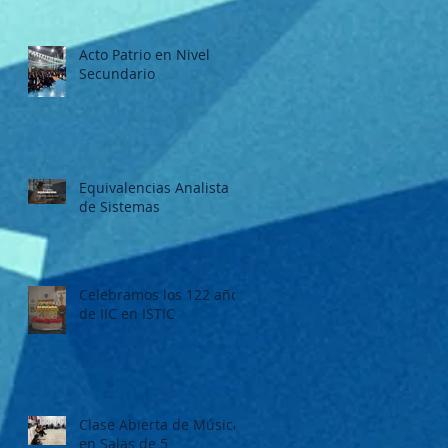
Acto Patrio en Nivel
Secundario
Equivalencias Analista
de Sistemas
Celebramos los 122 años
de IIC en ISTIC
Clase Abierta de Música
en Salas de 5