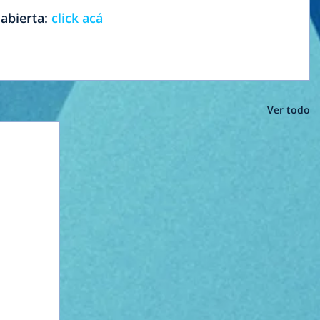
 abierta:
 click acá 
Ver todo