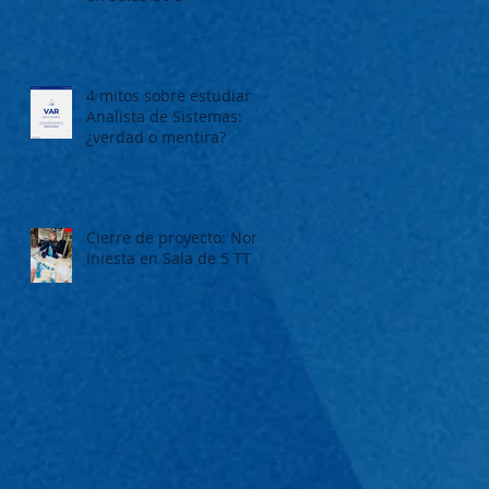
4 mitos sobre estudiar
Analista de Sistemas:
¿verdad o mentira?
Cierre de proyecto: Nora
Iniesta en Sala de 5 TT