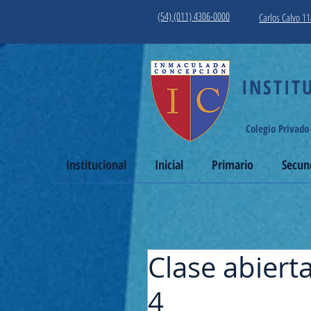
(54) (011) 4306-0000
Carlos Calvo 11
INSTITUT
Colegio Privado
Institucional
Inicial
Primario
Secun
Clase abierta
4