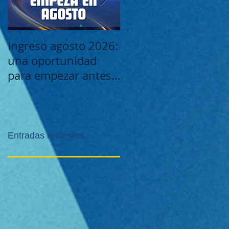
Ingreso agosto 2026:
Este viernes 29/5:
una oportunidad
¡Noche de la Caridad
para empezar antes -
Estudiar Analista de
Sistemas
Entradas recientes