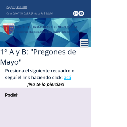
(54) (011) 4306-0000
Carlos Calvo 1186, C.A.B.A.
(A mts. de Av. 9 de Julio)
INSTITUTO INMACULADA CONCEPCIÓN
(A-
183)
Colegio Privado - Nivel Inicial, Primario, Medio y Superior - Carlos Calvo 1186, CABA
1° A y B: "Pregones de
Mayo"
Presiona el siguiente recuadro o 
seguí el link haciendo click: 
acá
¡No te lo pierdas!