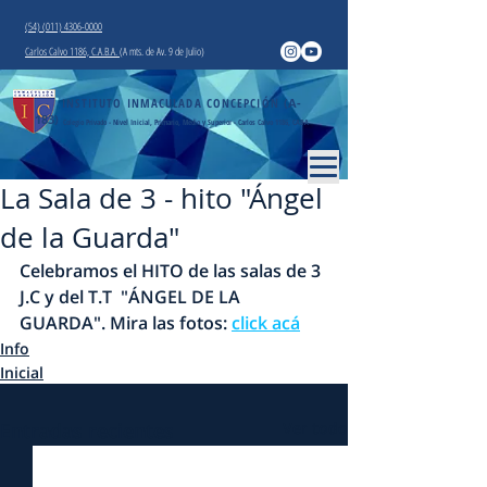
(54) (011) 4306-0000
Carlos Calvo 1186, C.A.B.A.
(A mts. de Av. 9 de Julio)
INSTITUTO INMACULADA CONCEPCIÓN
(A-
183)
Colegio Privado - Nivel Inicial, Primario, Medio y Superior - Carlos Calvo 1186, CABA
La Sala de 3 - hito "Ángel
de la Guarda"
Celebramos el HITO de las salas de 3 
J.C y del T.T  "ÁNGEL DE LA 
GUARDA". Mira las fotos: 
click acá
Info
Inicial
Entradas recientes
Ver todo