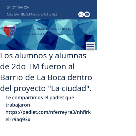
(54) (011) 4306-0000
Carlos Calvo 1186, C.A.B.A.
(A mts. de Av. 9 de Julio)
INSTITUTO INMACULADA CONCEPCIÓN
(A-
183)
Colegio Privado - Nivel Inicial, Primario, Medio y Superior - Carlos Calvo 1186, CABA
Los alumnos y alumnas
de 2do TM fueron al
Barrio de La Boca dentro
del proyecto "La ciudad".
Te compartimos el padlet que 
trabajaron 
https://padlet.com/nferreyra3/nhfirk
elrr9aq93x