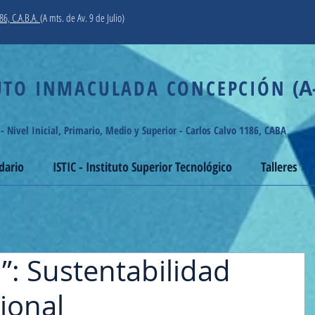
86, C.A.B.A.
(A mts. de Av. 9 de Julio)
O INMACULADA CONCEPCIÓN
(A
 - Nivel Inicial, Primario, Medio y Superior - Carlos Calvo 1186, CABA
dario
ISTIC - Instituto Superior Tecnológico
Talleres
”: Sustentabilidad
ional