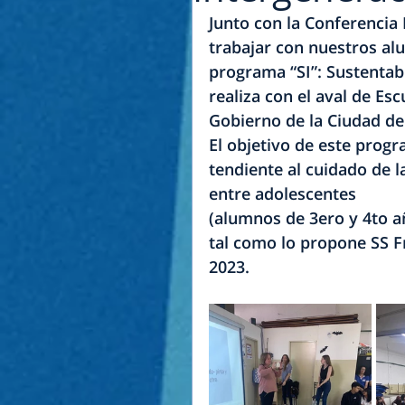
Junto con la Conferencia
trabajar con nuestros al
programa “SI”: Sustentabi
realiza con el aval de Es
Gobierno de la Ciudad de
El objetivo de este prog
tendiente al cuidado de l
entre adolescentes
(alumnos de 3ero y 4to a
tal como lo propone SS F
2023.