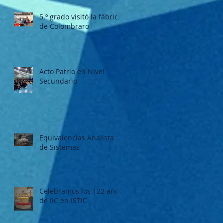
5.º grado visitó la fábrica
de Colombraro
Acto Patrio en Nivel
Secundario
Equivalencias Analista
de Sistemas
Celebramos los 122 años
de IIC en ISTIC