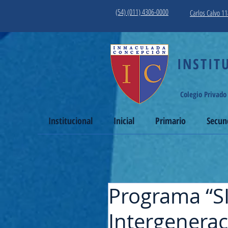
(54) (011) 4306-0000
Carlos Calvo 11
INSTITUT
Colegio Privado
Institucional
Inicial
Primario
Secun
Programa “SI
Intergenerac