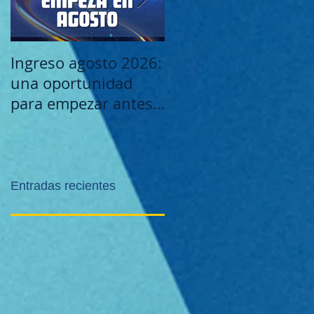
Ingreso agosto 2026:
Este viernes 29/5:
una oportunidad
¡Noche de la Caridad
para empezar antes -
Estudiar Analista de
Sistemas
Entradas recientes