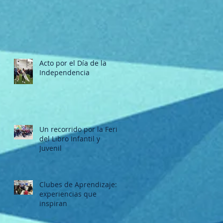
Acto por el Día de la
Independencia
Un recorrido por la Feria
del Libro Infantil y
Juvenil
Clubes de Aprendizaje:
experiencias que
inspiran