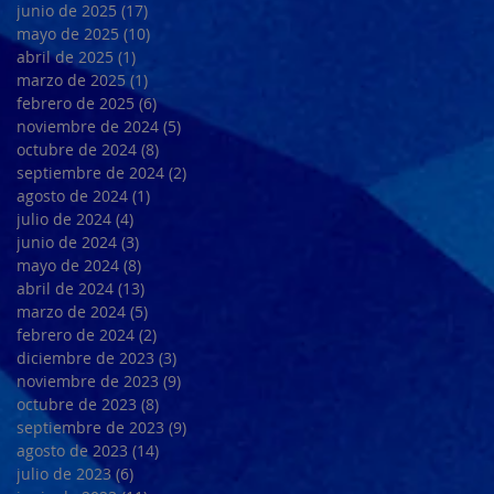
junio de 2025
(17)
17 entradas
mayo de 2025
(10)
10 entradas
abril de 2025
(1)
1 entrada
marzo de 2025
(1)
1 entrada
febrero de 2025
(6)
6 entradas
noviembre de 2024
(5)
5 entradas
octubre de 2024
(8)
8 entradas
septiembre de 2024
(2)
2 entradas
agosto de 2024
(1)
1 entrada
julio de 2024
(4)
4 entradas
junio de 2024
(3)
3 entradas
mayo de 2024
(8)
8 entradas
abril de 2024
(13)
13 entradas
marzo de 2024
(5)
5 entradas
febrero de 2024
(2)
2 entradas
diciembre de 2023
(3)
3 entradas
noviembre de 2023
(9)
9 entradas
octubre de 2023
(8)
8 entradas
septiembre de 2023
(9)
9 entradas
agosto de 2023
(14)
14 entradas
julio de 2023
(6)
6 entradas