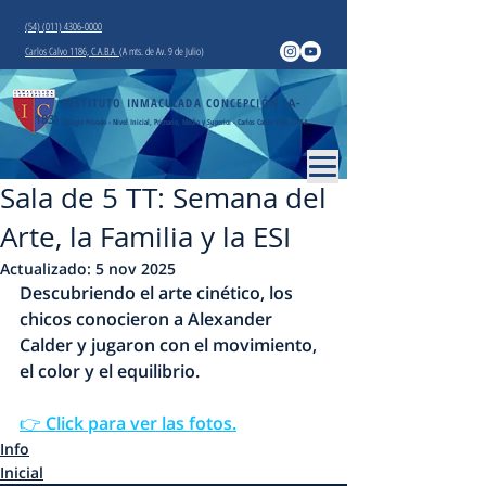
(54) (011) 4306-0000
Carlos Calvo 1186, C.A.B.A.
(A mts. de Av. 9 de Julio)
INSTITUTO INMACULADA CONCEPCIÓN
(A-
183)
Colegio Privado - Nivel Inicial, Primario, Medio y Superior - Carlos Calvo 1186, CABA
Sala de 5 TT: Semana del
Arte, la Familia y la ESI
Actualizado:
5 nov 2025
Descubriendo el arte cinético, los 
chicos conocieron a Alexander 
Calder y jugaron con el movimiento, 
el color y el equilibrio. 
👉 Click para ver las fotos.
Info
Inicial